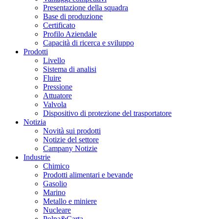
Presentazione della squadra
Base di produzione
Certificato
Profilo Aziendale
Capacità di ricerca e sviluppo
Prodotti
Livello
Sistema di analisi
Fluire
Pressione
Attuatore
Valvola
Dispositivo di protezione del trasportatore
Notizia
Novità sui prodotti
Notizie del settore
Campany Notizie
Industrie
Chimico
Prodotti alimentari e bevande
Gasolio
Marino
Metallo e miniere
Nucleare
Polpa&Carta