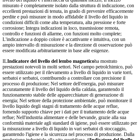
misurato è completamente isolato dalla struttura di indicazione, con
eccellenti prestazioni di tenuta, in grado di prevenire efficacemente
perdite e può misurare in modo affidabile il livello del liquido in
condizioni difficili come alta temperatura, alta pressione e forte
corrosione; Integra indicazioni in loco, trasmissione remota,
controllo e funzioni di allarme, con funzioni molto complete;
L'indicazione a doppio colore è accattivante e intuitiva, con un
ampio intervallo di misurazione e la direzione di osservazione può
essere modificata arbitrariamente in base alle esigenze.
IL
Indicatore del livello del lembo magnetico
ha mostrato
prestazioni notevoli in molti settori. Nel campo petrolchimico, può
essere utilizzato per il rilevamento a livello di liquido in varie torri,
serbatoi e serbatoi, contribuendo a controllare con precisione il
processo di produzione; Nel settore dell'energia, può misurare
accuratamente il livello del liquido della caldaia, garantendo il
funzionamento stabile delle apparecchiature di generazione di
energia; Nel settore della protezione ambientale, può monitorare il
livello liquido degli stagni di trattamento delle acque reflue,
fornendo supporto chiave per i dati per il trattamento delle acque
reflue; Nell'industria alimentare e delle bevande, grazie alla sua
conformità materiale agli standard di igiene, può essere utilizzato per
la misurazione a livello di liquido in vari serbatoi di stoccaggio,
garantendo l'igiene e la sicurezza nel processo di produzione. Dalla
produzione industriale alla vita quotidiana, il
Indicatore del livello