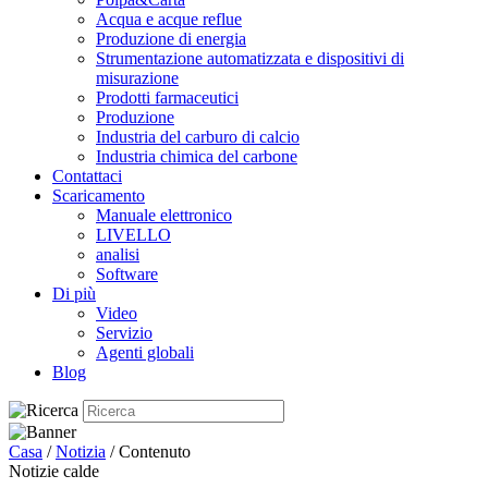
Acqua e acque reflue
Produzione di energia
Strumentazione automatizzata e dispositivi di
misurazione
Prodotti farmaceutici
Produzione
Industria del carburo di calcio
Industria chimica del carbone
Contattaci
Scaricamento
Manuale elettronico
LIVELLO
analisi
Software
Di più
Video
Servizio
Agenti globali
Blog
Casa
/
Notizia
/ Contenuto
Notizie calde