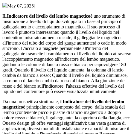
May 07, 2025|
IL
Indicatore del livello del lembo magnetico
è uno strumento di
misurazione a livello di liquido sviluppato in base al principio di
galleggiamento e accoppiamento magnetico. Il suo processo di
lavoro è piuttosto interessante: quando il livello del liquido nel
contenitore misurato aumenta o cade, il galleggiante magnetico
all'interno del tubo del corpo del gauge aumenterà o cade in modo
sincrono. L'acciaio a magnete permanente all'interno del
galleggiante trasmette il cambiamento di livello del liquido attraverso
l'accoppiamento magnetico all'indicatore del lembo magnetico,
guidando le colonne di lancio rosso e bianco per capovolgere 180
gradi. Quando il livello del liquido aumenta, la colonna di lancio
cambia da bianco a rosso; Quando il livello del liquido diminuisce,
la colonna di lancio cambia da rosso al bianco. Alla giunzione del
rosso e del bianco sull'indicatore, l'altezza effettiva del livello del
liquido nel contenitore può essere visualizzata intuitivamente.
Da una prospettiva strutturale, il
Indicatore del livello del lembo
magnetico
è principalmente composto dal corpo, dalla scatola del
lembo (contenente piccole piastre di lancio magnetico a doppio
colore rosso e bianco), il galleggiante, la copertura della flangia, ecc.
Questo design gli offre vantaggi significativi: una vasta gamma di
applicazioni, diversi moduli di installazione e capacità di misurare il
livello del liquido e l'interfaccia di qualsiasi mezzo; Il mezzo