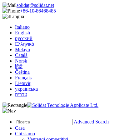
solidat@solidat.net
+86-10-86468485
Lingua
Italiano
English
русский
Ελληνικά
Melayu
Català
Norsk
हिंदी
Čeština
Français
Lietuvių
українська
עברית
Advanced Search
Casa
Chi siamo
Vantaggi competitivi